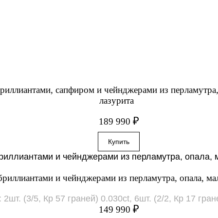
бриллиантами, сапфиром и чейнджерами из перламутра,
лазурита
₽
189 990
с бриллиантами и чейнджерами из перламутра, опала, ма
т. (3/5, Кр 57 граней) 0.030ct, 6шт. (2/2, Кр 17 гране
₽
149 990