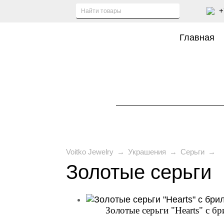
+
Главная
Voitko Jewelry
→
Украшения
→
Серьги
→
Золотые серьги
Золотые серьги "Hearts" с б