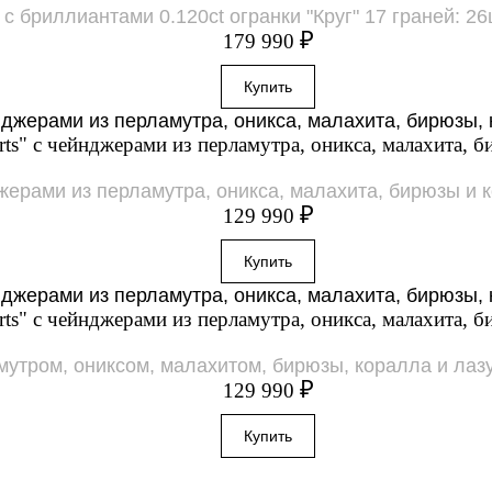
бриллиантами 0.120ct огранки "Круг" 17 граней: 26шт.
₽
179 990
rts" с чейнджерами из перламутра, оникса, малахита, б
джерами из перламутра, оникса, малахита, бирюзы и 
₽
129 990
rts" с чейнджерами из перламутра, оникса, малахита, б
амутром, ониксом, малахитом, бирюзы, коралла и лаз
₽
129 990