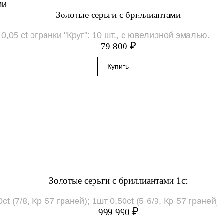
Золотые серьги с бриллиантами
,05 ct огранки "Круг": 10 шт., с ювелирной эмалью.
₽
79 800
Золотые серьги с бриллиантами 1ct
 (7/8, Кр-57 граней); 1шт 0,50ct (5-6/9, Кр-57 граней),
₽
999 990