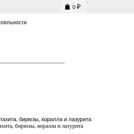
₽
0
0
лояльности
ахита, бирюзы, коралла и лазурита