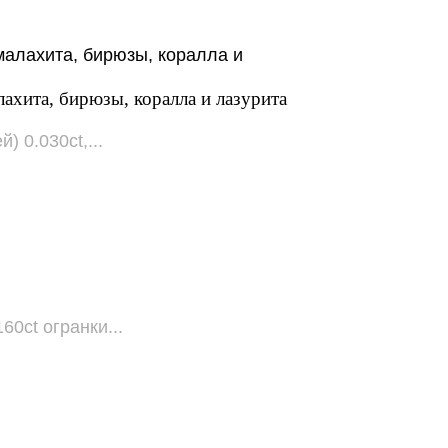
лахита, бирюзы, коралла и лазурита
) 0.030ct,...
60ct огранки...