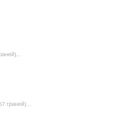
аней)...
7 граней)...