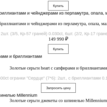
с бриллиантами и чейнджерами из перламутра, опала, ма
. (3/5, Кр-57 граней) 0.030ct, 6шт. (2/2, Кр-17 граней
₽
149 990
Золотые серьги heart с сапфирами и бриллиантами
0ct огранки "Сердце" (7*6): 2шт., с бриллиантами 0.1
Золотые серьги джекеты со шпинелью Millennium