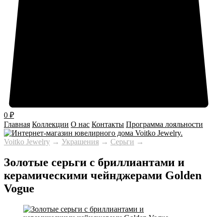
0
0
₽
Главная
Коллекции
О нас
Контакты
Программа лояльности
Voitko Jewelry
→
Украшения
→
Серьги
→
Золотые серьги с бриллиантами и
керамическими чейнджерами Golden
Vogue