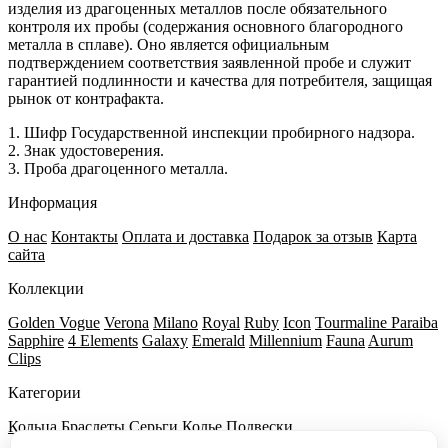
изделия из драгоценных металлов после обязательного
контроля их пробы (содержания основного благородного
металла в сплаве). Оно является официальным
подтверждением соответствия заявленной пробе и служит
гарантией подлинности и качества для потребителя, защищая
рынок от контрафакта.
1. Шифр Государственной инспекции пробирного надзора.
2. Знак удостоверения.
3. Проба драгоценного металла.
Информация
О нас
Контакты
Оплата и доставка
Подарок за отзыв
Карта
сайта
Коллекции
Golden Vogue
Verona
Milano
Royal
Ruby
Icon
Tourmaline Paraiba
Sapphire
4 Elements
Galaxy
Emerald
Millennium
Fauna
Aurum
Clips
Категории
Кольца
Браслеты
Серьги
Колье
Подвески