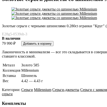
Золотые серьги с черными шпинелями 0.280ct огранки "Круг" (3
E28g5-0539sh-3
В наличии
79 990
₽
Лаконичность и минимализм — все это складывается в соверш
ставшего классикой.
Металл
Золото 585
Коллекция
Millennium
Вставка
Шпинель
Вес
4.42 — 4.43 г
Категории:
Серьги
Millennium
Серьги-джекеты
Серьги с замком
серьги
Комплекты