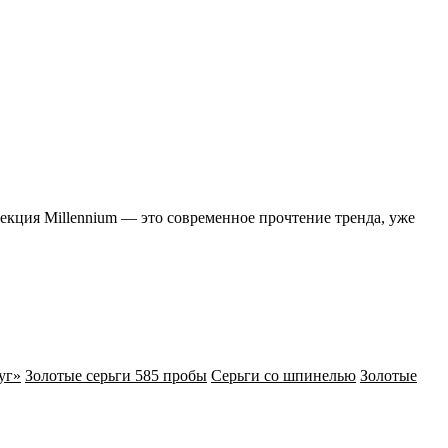
кция Millennium — это современное прочтение тренда, уже
уг»
Золотые серьги 585 пробы
Серьги со шпинелью
Золотые