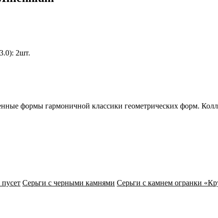
.0): 2шт.
енные формы гармоничной классики геометрических форм. Колле
 пусет
Серьги с черными камнями
Серьги с камнем огранки «Кр