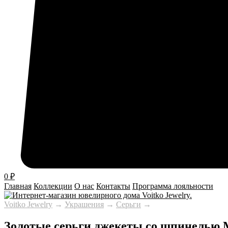
0
₽
Главная
Коллекции
О нас
Контакты
Программа лояльности
Voitko Jewelry
→
Украшения
→
Серьги
→
Золотые серьги джекеты со шпинелью 