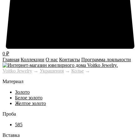
0
₽
Главная
Коллекции
О нас
Контакты
Программа лояльности
Voitko Jewelry
→
Украшения
→
Колье
→
Материал
Золото
Белое золото
Желтое золото
Проба
585
Вставка