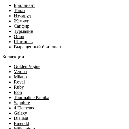
Бриллиант
Топаз
Изумруд
Жемчуг
Сапфир
Турмалин
Опал
Шпинель
Выращенный бриллиант
Коллекции
Golden Vogue
Verona
Milano
Royal
Ruby
Icon
Tourmaline Paraiba
Sapphire
4 Elements
Galaxy
Diallant
Emerald
Millennium