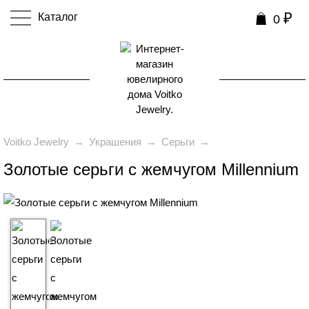
₽
Каталог
0
0
Voitko Jewelry
→
Украшения
→
Серьги
→
Золотые серьги с жемчугом Millennium
₽
99 990