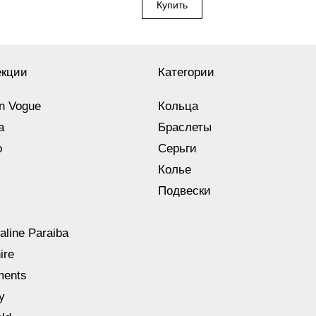
екции
Категории
n Vogue
Кольца
a
Браслеты
o
Серьги
Колье
Подвески
aline Paraiba
ire
ments
y