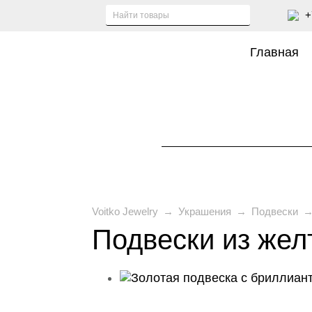
+
Главная
Voitko Jewelry
→
Украшения
→
Подвески
Подвески из жел