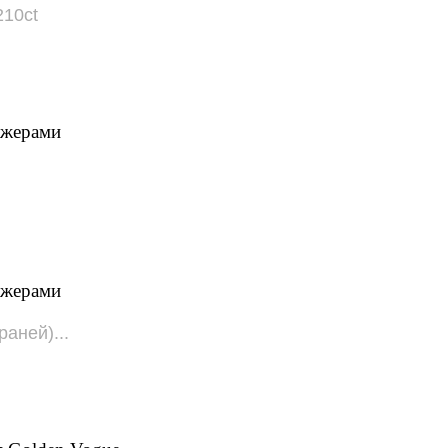
210ct
джерами
джерами
раней)...