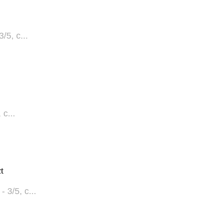
5, с...
с...
t
3/5, с...