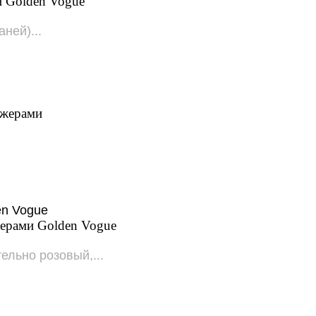
и Golden Vogue
аней)...
джерами
жерами Golden Vogue
ельно розовый,...