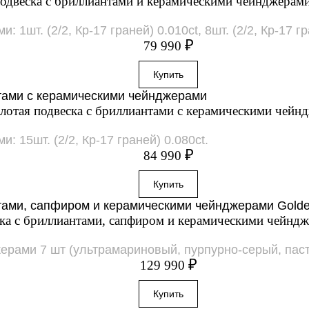
подвеска с бриллиантами и керамическими чейнджерам
1шт. (2/2, Кр-17 граней) 0.010ct, 8шт. (2/2, Кр-17 гр
₽
79 990
лотая подвеска с бриллиантами с керамическими чейн
: 15шт. (2/2, Кр-17 граней) 0.080ct.
₽
84 990
ска с бриллиантами, сапфиром и керамическими чейнд
рами 7 шт (ультрамариновый, пурпурно-серый, паст
₽
129 990