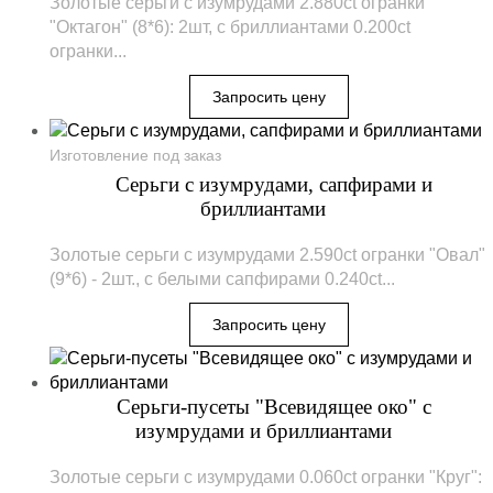
Золотые серьги с изумрудами 2.880ct огранки
"Октагон" (8*6): 2шт, с бриллиантами 0.200ct
огранки...
Изготовление под заказ
Серьги с изумрудами, сапфирами и
бриллиантами
Золотые серьги с изумрудами 2.590ct огранки "Овал"
(9*6) - 2шт., с белыми сапфирами 0.240ct...
Серьги-пусеты "Всевидящее око" с
изумрудами и бриллиантами
Золотые серьги с изумрудами 0.060ct огранки "Круг":