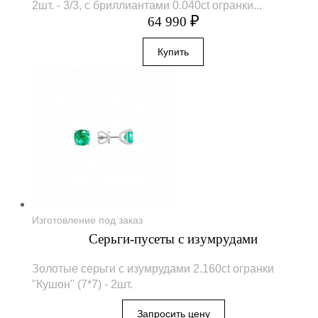
2шт. - 3/3, с бриллиантами 0.040сt огранки...
₽
64 990
Изготовление под заказ
Серьги-пусеты с изумрудами
Золотые серьги с изумрудами 2.160ct огранки
"Кушон" (7*7) - 2шт.