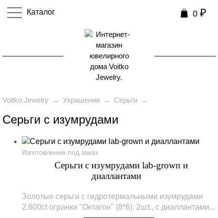
₽
Каталог
0
0
Voitko Jewelry
→
Украшения
→
Серьги
→
Серьги с изумрудами
Изготовление под заказ
Серьги с изумрудами lab-grown и
диаллантами
Золотые серьги с гидротермальными изумрудами
2.600ct огранки "Октагон" (8*6): 2шт., с диаллантами...