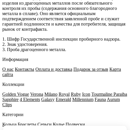
изделия из драгоценных металлов после обязательного
контроля их пробы (содержания основного благородного
металла в сплаве). Оно является официальным
подтверждением соответствия заявленной пробе и служит
гарантией подлинности и качества для потребителя, защищая
рынок от контрафакта.
1. Шифр Государственной инспекции пробирного надзора.
2. Знак удостоверения.
3. Проба драгоценного металла.
Информация
О нас
Контакты
Оплата и доставка
Подарок за отзыв
Карта
сайта
Коллекции
Golden Vogue
Verona
Milano
Royal
Ruby
Icon
Tourmaline Paraiba
Sapphire
4 Elements
Galaxy
Emerald
Millennium
Fauna
Aurum
Clips
Категории
Кольца
Браслеты
Серьги
Колье
Подвески