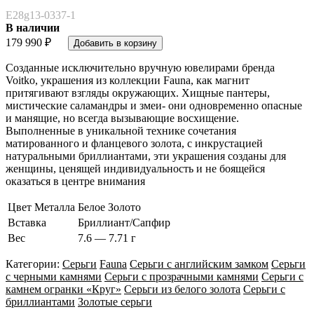
E28g13-0337-1
В наличии
179 990
₽
Cозданные исключительно вручную ювелирами бренда
Voitko, украшения из коллекции Fauna, как магнит
притягивают взгляды окружающих. Хищные пантеры,
мистические саламандры и змеи- они одновременно опасные
и манящие, но всегда вызывающие восхищение.
Выполненные в уникальной технике сочетания
матированного и фланцевого золота, с инкрустацией
натуральными бриллиантами, эти украшения созданы для
женщины, ценящей индивидуальность и не боящейся
оказаться в центре внимания
Цвет Металла
Белое Золото
Вставка
Бриллиант/Сапфир
Вес
7.6 — 7.71 г
Категории:
Серьги
Fauna
Серьги с английским замком
Серьги
с черными камнями
Серьги с прозрачными камнями
Серьги с
камнем огранки «Круг»
Серьги из белого золота
Серьги с
бриллиантами
Золотые серьги