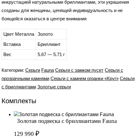
инкрустацией натуральными бриллиантами, эти украшения
созданы для женщины, ценящей индивидуальность и не
боящейся оказаться в центре внимания
Цвет Металла
Золото
Вставка
Бриллиант
Вес
5.67 — 5.71 г
Категории:
Серьги
Fauna
Серьги с замком пусет
Серьги с
прозрачными камнями
Серьги с камнем огранки «Круг»
Серьги
с бриллиантами
Золотые серьги
Комплекты
Золотая подвеска с бриллиантами Fauna
₽
129 990