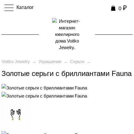
₽
Каталог
0
0
Voitko Jewelry
→
Украшения
→
Серьги
→
Золотые серьги с бриллиантами Fauna
₽
139 990