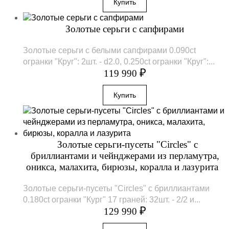
Золотые серьги с сапфирами
Золотые серьги с белыми сапфирами 0.090ct
огранки "Круг": 2шт. - d2.0, 0.250ct огранки "Круг":...
₽
119 990
Золотые серьги-пусеты "Circles" с
бриллиантами и чейнджерами из перламутра,
оникса, малахита, бирюзы, коралла и лазурита
Золотые серьги-пусеты "Circles" с бриллиантами
0.180ct огранки "Кург" 17 граней: 32шт. - 2/2 и...
₽
129 990