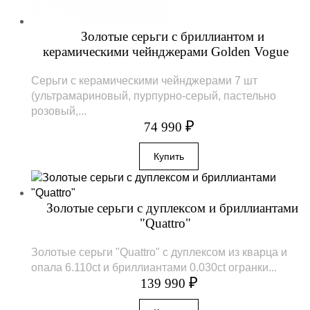
Золотые серьги с бриллиантом и
керамическими чейнджерами Golden Vogue
Серьги с керамическими чейнджерами 7 шт
(ультрамариновый, пурпурно-серый, пастельно
розовый,...
₽
74 990
Золотые серьги с дуплексом и бриллиантами
"Quattro"
Золотые серьги "Quattro" с дуплексом из кварца и
опала 6.110ct и бриллиантами 0.030ct огранки...
₽
139 990