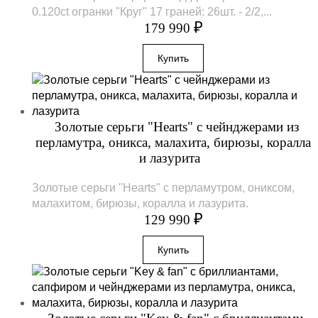
0.120ct огранки "Круг" 17 граней: 26шт. - 2/2,...
₽
179 990
Золотые серьги "Hearts" с чейнджерами из
перламутра, оникса, малахита, бирюзы, коралла
и лазурита
Золотые серьги "Hearts" с перламутром, ониксом,
малахитом, бирюзы, коралла и лазурита.
₽
129 990