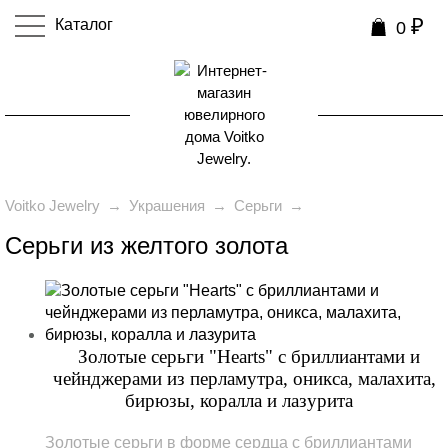
₽
Каталог
0
0
Voitko Jewelry
→
Украшения
→
Серьги
→
Серьги из желтого золота
Золотые серьги "Hearts" с бриллиантами и
чейнджерами из перламутра, оникса, малахита,
бирюзы, коралла и лазурита
Золотые серьги в форме сердца с бриллиантами