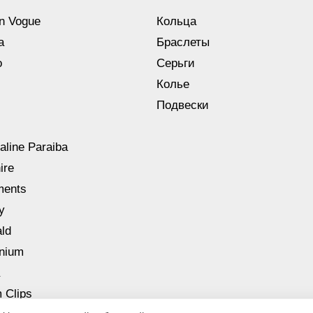
n Vogue
Кольца
a
Браслеты
o
Серьги
Колье
Подвески
aline Paraiba
ire
ments
y
ld
nnium
 Clips