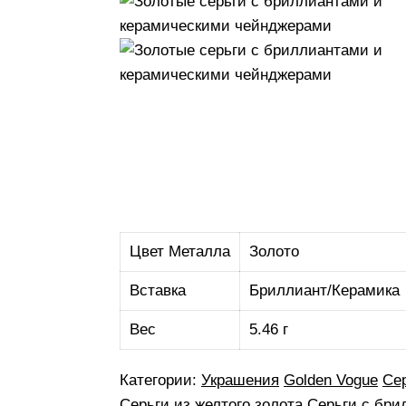
Цвет Металла
Золото
Вставка
Бриллиант/Керамика
Вес
5.46 г
Категории:
Украшения
Golden Vogue
Се
Серьги из желтого золота
Серьги с бри