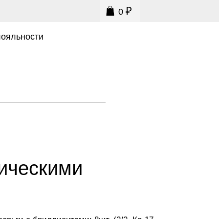
₽
0
0
лояльности
мическими