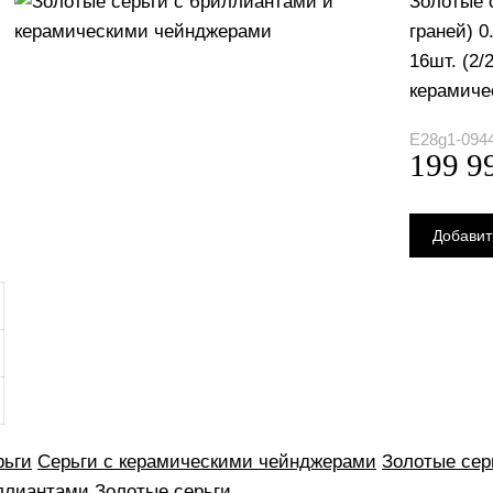
Золотые с
граней) 0.
16шт. (2/2
керамиче
E28g1-094
рьги
Серьги с керамическими чейнджерами
Золотые сер
ллиантами
Золотые серьги