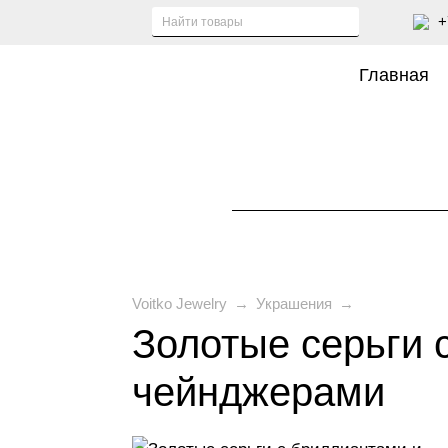
+
Главная
Voitko Jewelry
→
Украшения
→
Золотые серьги 
чейнджерами