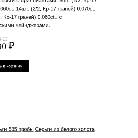
ерьги с бриллиантами: 8шт. (2/2, Кр-17
060ct, 14шт. (2/2, Кр-17 граней) 0.070ct,
, Кр-17 граней) 0.060ct., с
скими чейнджерами.
4-13
ьги 585 пробы
Серьги из белого золота