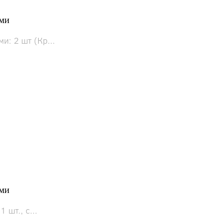
ами
и: 2 шт (Кр...
ами
шт., с...