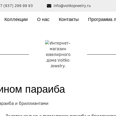
7 (937) 299 99 93
info@voitkojewelry.ru
Коллекции
О нас
Контакты
Программа 
ином параиба
Золотое кольцо с турмалином параиба и бриллиант