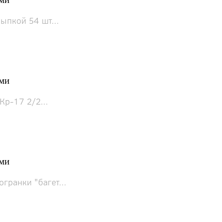
ыпкой 54 шт...
ами
Кр-17 2/2...
ами
гранки "багет...