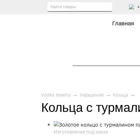
+
Главная
Voitko Jewelry
→
Украшения
→
Кольца
→
Кольца с турмал
Изготовление под заказ