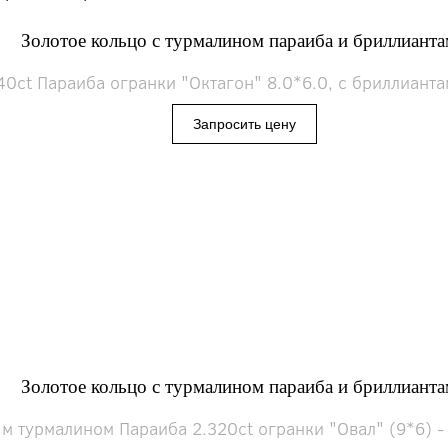
Золотое кольцо с турмалином параиба и бриллиант
0ct Параиба огранки "Октагон" 8.0*6.0, с бриллиантам
Золотое кольцо с турмалином параиба и бриллиант
 турмалином Параиба 2.320ct огранки "Овал" (9*6) - 1 