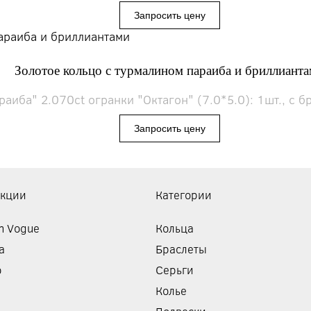
Золотое кольцо с турмалином параиба и бриллиант
аиба" 2.070ct огранки "Октагон" (7.0*5.0): 1шт., с бр
екции
Категории
n Vogue
Кольца
a
Браслеты
o
Серьги
Колье