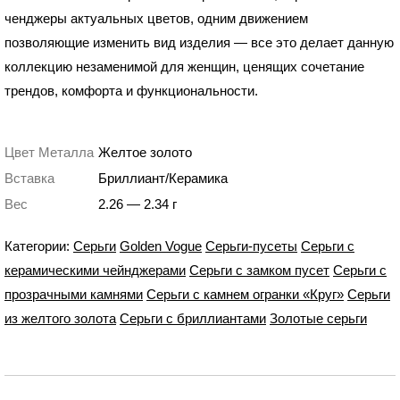
ченджеры актуальных цветов, одним движением
позволяющие изменить вид изделия — все это делает данную
коллекцию незаменимой для женщин, ценящих сочетание
трендов, комфорта и функциональности.
Цвет Металла
Желтое золото
Вставка
Бриллиант/Керамика
Вес
2.26 — 2.34 г
Категории:
Серьги
Golden Vogue
Серьги-пусеты
Серьги с
керамическими чейнджерами
Серьги с замком пусет
Серьги с
прозрачными камнями
Серьги с камнем огранки «Круг»
Серьги
из желтого золота
Серьги с бриллиантами
Золотые серьги