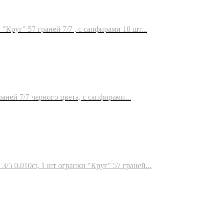
"Круг" 57 граней 7/7 , с сапфирами 18 шт...
аней 7/7 черного цвета, с сапфирами...
/5 0.010ct, 1 шт огранки "Круг" 57 граней...