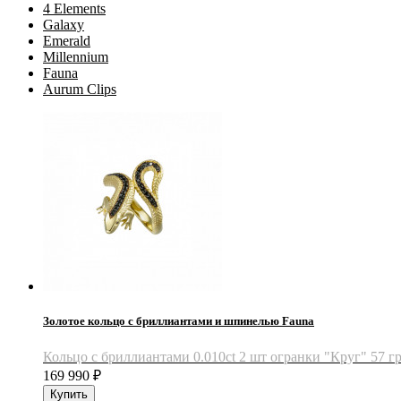
4 Elements
Galaxy
Emerald
Millennium
Fauna
Aurum Clips
Золотое кольцо с бриллиантами и шпинелью Fauna
Кольцо с бриллиантами 0.010ct 2 шт огранки "Круг" 57 гр
169 990
₽