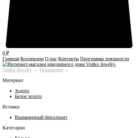
0
₽
Главная
Коллекции
О нас
Контакты
Программа лояльности
Voitko Jewelry
→
Украшения
→
Материал
Золото
Белое золото
Вставка
Выращенный бриллиант
Категории