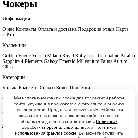
Чокеры
Информация
О нас
Контакты
Оплата и доставка
Подарок за отзыв
Карта
сайта
Коллекции
Golden Vogue
Verona
Milano
Royal
Ruby
Icon
Tourmaline Paraiba
Sapphire
4 Elements
Galaxy
Emerald
Millennium
Fauna
Aurum
Clips
Категории
Кольца
Браслеты
Серьги
Колье
Подвески
Мы используем файлы cookie для корректной работы
Салоны VOITKO
сайта, улучшения пользовательского опыта и анализа
Москва, Новый Арбат, 32
Москва, аэропорт «Шереметьево»
посещаемости. Продолжая пользоваться сайтом, вы
Москва, аэропорт «Домодедово»
Москва, аэропорт «Внуково»
соглашаетесь с использованием файлов cookie и
Москва, ТЦ АФИМОЛЛ-Сити
Санкт Петербург, Отель Azimut
обработкой данных в соответствии с
Политикой
Сити
Казань
Екатеринбург
Нижний Новгород
Сочи
обработки персональных данных
и
Политикой
Челябинск
Симферополь
Новосибирск
Уфа
Красноярск
использования файлов cookie
. Вы можете отключить