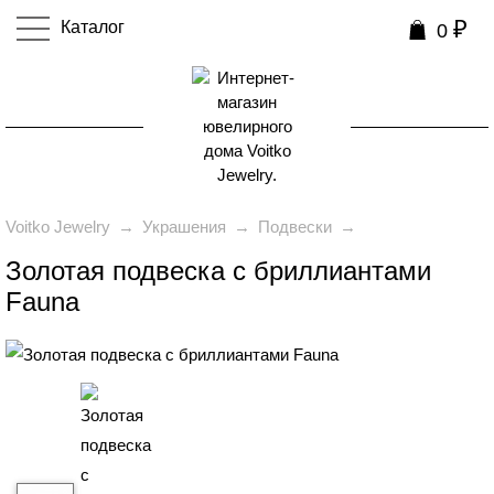
₽
Каталог
0
0
Voitko Jewelry
→
Украшения
→
Подвески
→
Золотая подвеска с бриллиантами
Fauna
₽
129 990