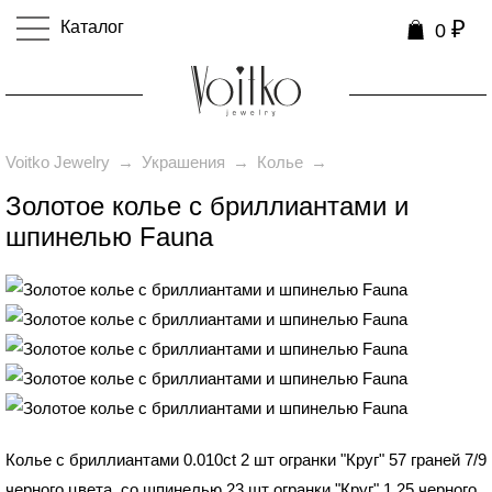
₽
Каталог
0
0
Voitko Jewelry
→
Украшения
→
Колье
→
Золотое колье с бриллиантами и
шпинелью Fauna
₽
259 990
Колье с бриллиантами 0.010ct 2 шт огранки "Круг" 57 граней 7/9
черного цвета, со шпинелью 23 шт огранки "Круг" 1.25 черного