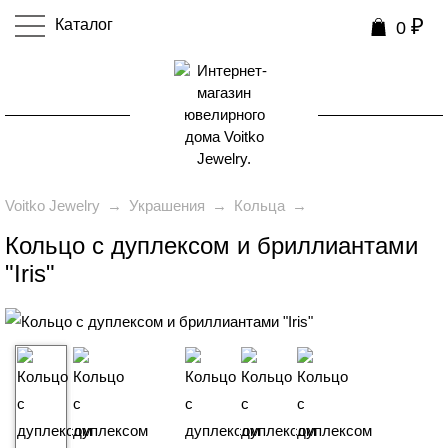
₽
Каталог
0
0
Voitko Jewelry
→
Украшения
→
Кольца
→
Кольцо с дуплексом и бриллиантами
"Iris"