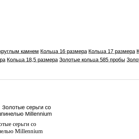
 круглым камнем
Кольца 16 размера
Кольца 17 размера
ра
Кольца 18,5 размера
Золотые кольца 585 пробы
Золо
отые серьги со
елью Millennium