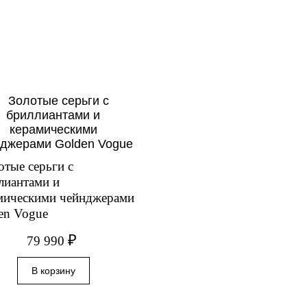
отые серьги с
лиантами и
мическими чейнджерами
en Vogue
₽
79 990