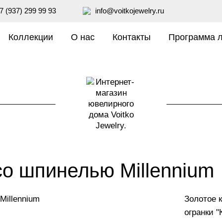
7 (937) 299 99 93
info@voitkojewelry.ru
Коллекции
О нас
Контакты
Программа 
со шпинелью Millennium
Золотое 
₽
69 990
огранки "К