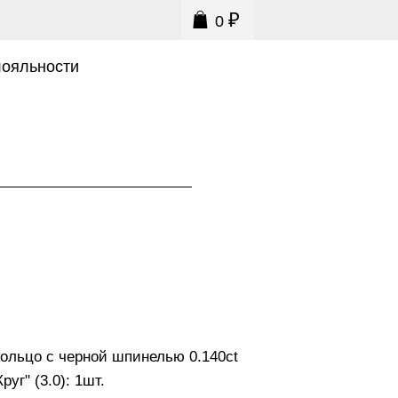
₽
0
0
лояльности
кольцо с черной шпинелью 0.140ct
руг" (3.0): 1шт.