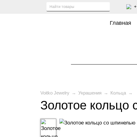
+
Главная
Voitko Jewelry
→
Украшения
→
Кольца
→
Золотое кольцо 