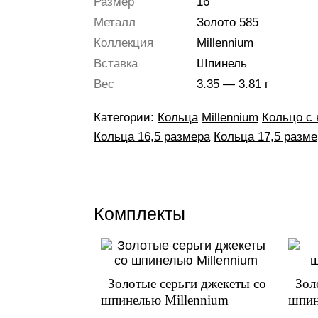
Размер
16
Металл
Золото 585
Коллекция
Millennium
Вставка
Шпинель
Вес
3.35 — 3.81 г
Категории:
Кольца
Millennium
Кольцо с
Кольца 16,5 размера
Кольца 17,5 разме
Комплекты
Золотые серьги джекеты со
Зол
шпинелью Millennium
шпин