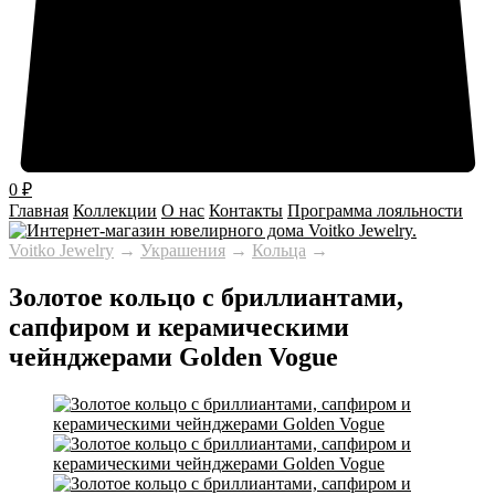
0
₽
Главная
Коллекции
О нас
Контакты
Программа лояльности
Voitko Jewelry
→
Украшения
→
Кольца
→
Золотое кольцо с бриллиантами,
сапфиром и керамическими
чейнджерами Golden Vogue