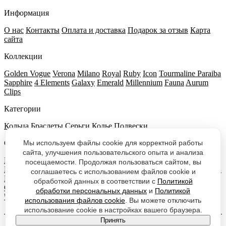
Информация
О нас
Контакты
Оплата и доставка
Подарок за отзыв
Карта
сайта
Коллекции
Golden Vogue
Verona
Milano
Royal
Ruby
Icon
Tourmaline Paraiba
Sapphire
4 Elements
Galaxy
Emerald
Millennium
Fauna
Aurum
Clips
Категории
Кольца
Браслеты
Серьги
Колье
Подвески
Салоны VOITKO
Мы используем файлы cookie для корректной работы
сайта, улучшения пользовательского опыта и анализа
Москва, Новый Арбат, 32
Москва, аэропорт «Шереметьево»
посещаемости. Продолжая пользоваться сайтом, вы
Москва, аэропорт «Домодедово»
Москва, аэропорт «Внуково»
соглашаетесь с использованием файлов cookie и
Москва, ТЦ АФИМОЛЛ-Сити
Санкт Петербург, Отель Azimut
обработкой данных в соответствии с
Политикой
Сити
Казань
Екатеринбург
Нижний Новгород
Сочи
обработки персональных данных
и
Политикой
Челябинск
Симферополь
Новосибирск
Уфа
Красноярск
использования файлов cookie
. Вы можете отключить
использование cookie в настройках вашего браузера.
Принять
Договор оферты
|
Политика обработки персональных данных
|
Согласие на