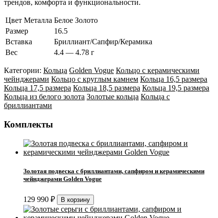
трендов, комфорта и функциональности.
Цвет Металла
Белое Золото
Размер
16.5
Вставка
Бриллиант/Сапфир/Керамика
Вес
4.4 — 4.78 г
Категории:
Кольца
Golden Vogue
Кольцо с керамическими
чейнджерами
Кольцо с круглым камнем
Кольца 16,5 размера
Кольца 17,5 размера
Кольца 18,5 размера
Кольца 19,5 размера
Кольца из белого золота
Золотые кольца
Кольца с
бриллиантами
Комплекты
Золотая подвеска с бриллиантами, сапфиром и керамическими
чейнджерами Golden Vogue
129 990
₽