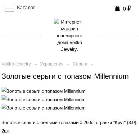
₽
Каталог
0
0
Voitko Jewelry
→
Украшения
→
Серьги
→
Золотые серьги с топазом Millennium
₽
79 990
Золотые серьги с белыми топазами 0.260ct огранки "Круг" (3.0):
2шт.