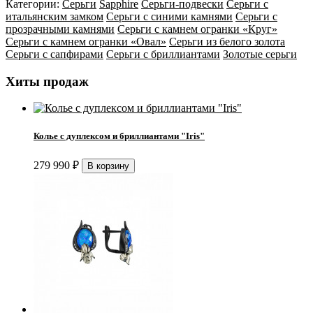
Категории:
Серьги
Sapphire
Серьги-подвески
Серьги с
итальянским замком
Серьги с синими камнями
Серьги с
прозрачными камнями
Серьги с камнем огранки «Круг»
Серьги с камнем огранки «Овал»
Серьги из белого золота
Серьги с сапфирами
Серьги с бриллиантами
Золотые серьги
Хиты продаж
Колье с дуплексом и бриллиантами "Iris"
279 990
₽