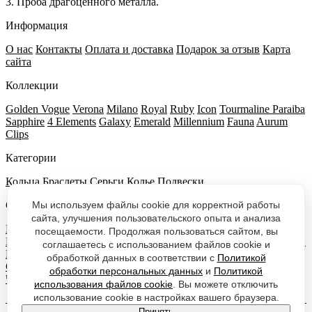
3. Проба драгоценного металла.
Информация
О нас
Контакты
Оплата и доставка
Подарок за отзыв
Карта
сайта
Коллекции
Golden Vogue
Verona
Milano
Royal
Ruby
Icon
Tourmaline Paraiba
Sapphire
4 Elements
Galaxy
Emerald
Millennium
Fauna
Aurum
Clips
Категории
Кольца
Браслеты
Серьги
Колье
Подвески
Мы используем файлы cookie для корректной работы
Салоны VOITKO
сайта, улучшения пользовательского опыта и анализа
Москва, Новый Арбат, 32
Москва, аэропорт «Шереметьево»
посещаемости. Продолжая пользоваться сайтом, вы
Москва, аэропорт «Домодедово»
Москва, аэропорт «Внуково»
соглашаетесь с использованием файлов cookie и
Москва, ТЦ АФИМОЛЛ-Сити
Санкт Петербург, Отель Azimut
обработкой данных в соответствии с
Политикой
Сити
Казань
Екатеринбург
Нижний Новгород
Сочи
обработки персональных данных
и
Политикой
Челябинск
Симферополь
Новосибирск
Уфа
Красноярск
использования файлов cookie
. Вы можете отключить
использование cookie в настройках вашего браузера.
Принять