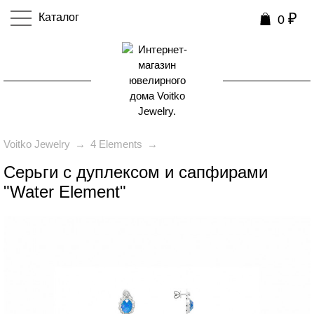
₽
Каталог
0
0
Voitko Jewelry
→
4 Elements
→
Серьги с дуплексом и сапфирами
"Water Element"