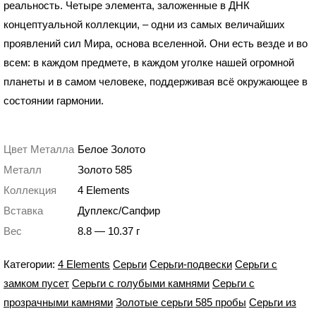
реальность. Четыре элемента, заложенные в ДНК
концептуальной коллекции, – одни из самых величайших
проявлений сил Мира, основа вселенной. Они есть везде и во
всем: в каждом предмете, в каждом уголке нашей огромной
планеты и в самом человеке, поддерживая всё окружающее в
состоянии гармонии.
Цвет Металла
Белое Золото
Металл
Золото 585
Коллекция
4 Elements
Вставка
Дуплекс/Сапфир
Вес
8.8 — 10.37 г
Категории:
4 Elements
Серьги
Серьги-подвески
Серьги с
замком пусет
Серьги с голубыми камнями
Серьги с
прозрачными камнями
Золотые серьги 585 пробы
Серьги из