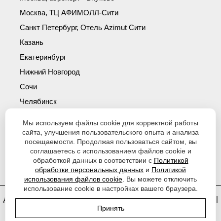
Москва, ТЦ АФИМОЛЛ-Сити
Санкт Петербург, Отель Azimut Сити
Казань
Екатеринбург
Нижний Новгород
Сочи
Челябинск
Симферополь
Мы используем файлы cookie для корректной работы
Новосибирск
сайта, улучшения пользовательского опыта и анализа
посещаемости. Продолжая пользоваться сайтом, вы
Уфа
соглашаетесь с использованием файлов cookie и
обработкой данных в соответствии с
Политикой
Красноярск
обработки персональных данных
и
Политикой
использования файлов cookie
. Вы можете отключить
использование cookie в настройках вашего браузера.
Договор оферты
|
Политика обработки персональных данных
|
Принять
Согласие на обработку персональных данных
|
Политика
использования файлов cookie