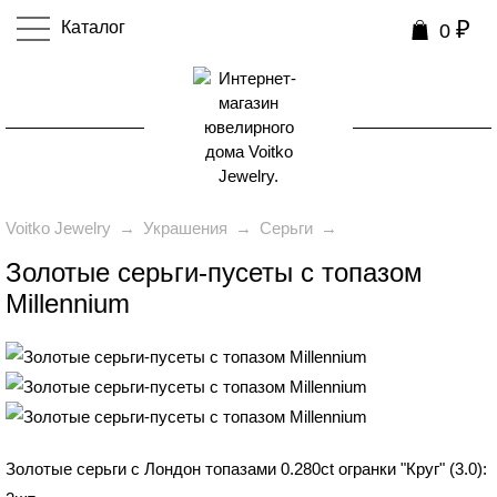
₽
Каталог
0
0
Voitko Jewelry
→
Украшения
→
Серьги
→
Золотые серьги-пусеты с топазом
Millennium
₽
44 990
Золотые серьги с Лондон топазами 0.280ct огранки "Круг" (3.0):