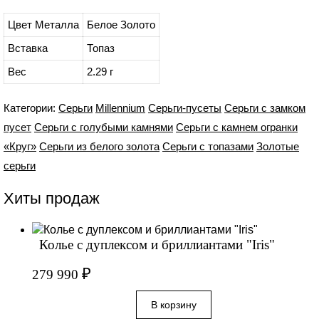
Цвет Металла
Белое Золото
Вставка
Топаз
Вес
2.29 г
Категории:
Серьги
Millennium
Серьги-пусеты
Серьги с замком
пусет
Серьги с голубыми камнями
Серьги с камнем огранки
«Круг»
Серьги из белого золота
Серьги с топазами
Золотые
серьги
Хиты продаж
Колье с дуплексом и бриллиантами "Iris"
₽
279 990