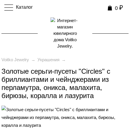
₽
Каталог
0
0
Voitko Jewelry
→
Украшения
→
Золотые серьги-пусеты "Circles" с
бриллиантами и чейнджерами из
перламутра, оникса, малахита,
бирюзы, коралла и лазурита