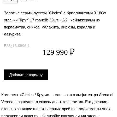
Золотые серьги-пусеты "Circles" с бриллиантами 0.180ct
огранки "Круг" 17 граней: 32шт. - 2/2., чейнджерами из
перламутра, оникса, малахита, бирюзы, коралла и
лазурита.
E28g13-0896-1
Комплект «Circles / Круги» — словно эхо амфитеатра Arena di
Verona, прошедшего сквозь два тысячелетия. Его древние
стены, хранящие шепот оперных арий и аплодисменты эпох,
вдохновили лаконичный дизайн: каждая линия здесь —