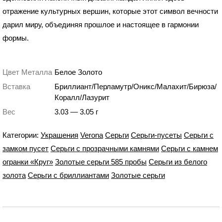
отражение культурных вершин, которые этот символ вечности
дарил миру, объединяя прошлое и настоящее в гармонии
формы.
Цвет Металла
Белое Золото
Вставка
Бриллиант/Перламутр/Оникс/Малахит/Бирюза/
Коралл/Лазурит
Вес
3.03 — 3.05 г
Категории:
Украшения
Verona
Серьги
Серьги-пусеты
Серьги с
замком пусет
Серьги с прозрачными камнями
Серьги с камнем
огранки «Круг»
Золотые серьги 585 пробы
Серьги из белого
золота
Серьги с бриллиантами
Золотые серьги