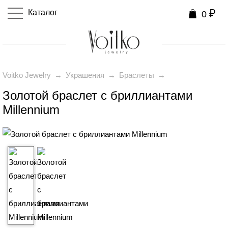
₽
Каталог
0
0
Voitko Jewelry
→
Украшения
→
Браслеты
→
Золотой браслет с бриллиантами
Millennium
₽
49 990