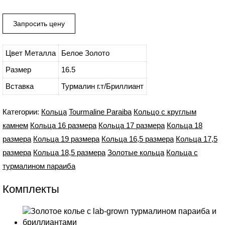
Цвет Металла
Белое Золото
Размер
16.5
Вставка
Турмалин г.т/Бриллиант
Категории:
Кольца
Tourmaline Paraiba
Кольцо с круглым
камнем
Кольца 16 размера
Кольца 17 размера
Кольца 18
размера
Кольца 19 размера
Кольца 16,5 размера
Кольца 17,5
размера
Кольца 18,5 размера
Золотые кольца
Кольца с
турмалином параиба
Комплекты