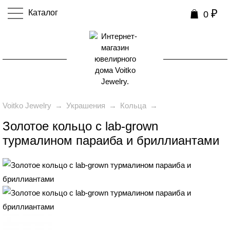
₽
Каталог
0
0
Voitko Jewelry
→
Украшения
→
Кольца
→
Золотое кольцо с lab-grown
турмалином параиба и бриллиантами