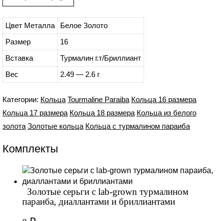
Цвет Металла
Белое Золото
Размер
16
Вставка
Турмалин г.т/Бриллиант
Вес
2.49 — 2.6 г
Категории:
Кольца
Tourmaline Paraiba
Кольца 16 размера
Кольца 17 размера
Кольца 18 размера
Кольца из белого
золота
Золотые кольца
Кольца с турмалином параиба
Комплекты
Золотые серьги с lab-grown турмалином
параиба, диаллантами и бриллиантами