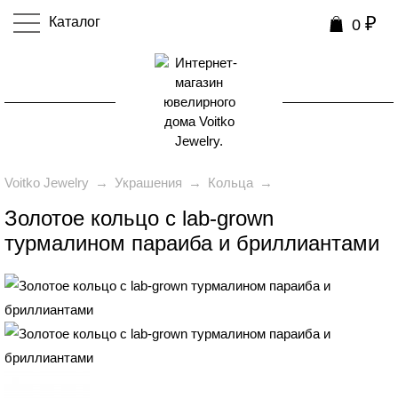
₽
Каталог
0
0
Voitko Jewelry
→
Украшения
→
Кольца
→
Золотое кольцо с lab-grown
турмалином параиба и бриллиантами