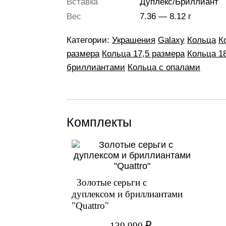
Вставка
Дуплекс/Бриллиант
Вес
7.36 — 8.12 г
Категории:
Украшения
Galaxy
Кольца
К
размера
Кольца 17,5 размера
Кольца 1
бриллиантами
Кольца с опалами
Комплекты
Золотые серьги с
дуплексом и бриллиантами
"Quattro"
₽
139 990