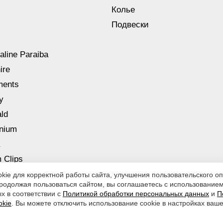
Колье
Подвески
aline Paraiba
ire
ments
y
ld
nnium
 Clips
ie для корректной работы сайта, улучшения пользовательского оп
родолжая пользоваться сайтом, вы соглашаетесь с использование
х в соответствии с
Политикой обработки персональных данных
и
П
okie
. Вы можете отключить использование cookie в настройках ваше
 персональных данных
|
Согласие на обработку персональных данных
|
П