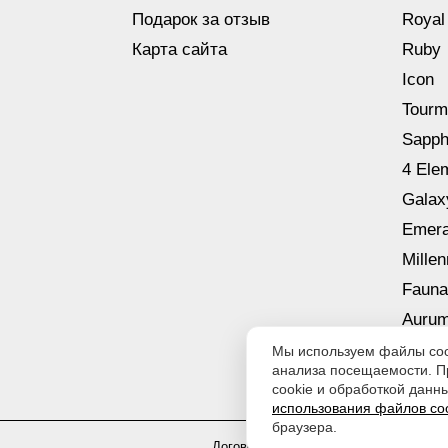
Подарок за отзыв
Royal
Карта сайта
Ruby
Icon
Tourm
Sapph
4 Ele
Galax
Emera
Mille
Fauna
Aurum
Мы используем файлы cook
анализа посещаемости. П
cookie и обработкой данны
использования файлов co
браузера.
Договор оферты
|
Политика обработки