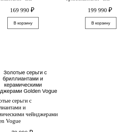
₽
₽
169 990
199 990
отые серьги с
лиантами и
мическими чейнджерами
en Vogue