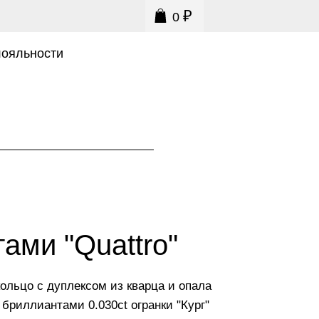
₽
0
0
лояльности
ами "Quattro"
кольцо с дуплексом из кварца и опала
с бриллиантами 0.030ct огранки "Кург"