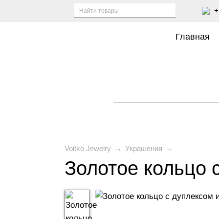
+
Главная
Voitko Jewelry
→
Украшения
→
Золотое кольцо 