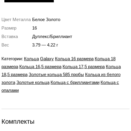
Цвет Металла
Белое Золото
Размер
16
Вставка
Дуплекс/Бриллиант
Вес
3.79 — 4.22 г
Категории:
Кольца
Galaxy
Кольца 16 размера
Кольца 18
размера
Кольца 16,5 размера
Кольца 17,5 размера
Кольца
18,5 размера
Золотые кольца 585 пробы
Кольца из белого
золота
Золотые кольца
Кольца с бриллиантами
Кольца с
опалами
Комплекты