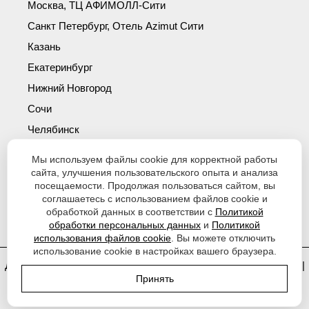
Москва, ТЦ АФИМОЛЛ-Сити
Санкт Петербург, Отель Azimut Сити
Казань
Екатеринбург
Нижний Новгород
Сочи
Челябинск
Симферополь
Мы используем файлы cookie для корректной работы
Новосибирск
сайта, улучшения пользовательского опыта и анализа
посещаемости. Продолжая пользоваться сайтом, вы
Уфа
соглашаетесь с использованием файлов cookie и
Красноярск
обработкой данных в соответствии с
Политикой
обработки персональных данных
и
Политикой
использования файлов cookie
. Вы можете отключить
использование cookie в настройках вашего браузера.
Договор оферты
|
Политика обработки персональных данных
|
Принять
Согласие на обработку персональных данных
|
Политика
использования файлов cookie