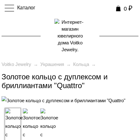
₽
Каталог
0
0
Voitko Jewelry
→
Украшения
→
Кольца
→
Золотое кольцо с дуплексом и
бриллиантами "Quattro"