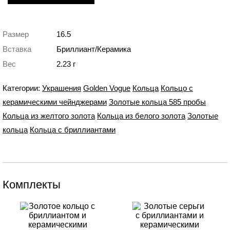
Размер
16.5
Вставка
Бриллиант/Керамика
Вес
2.23 г
Категории:
Украшения
Golden Vogue
Кольца
Кольцо с
керамическими чейнджерами
Золотые кольца 585 пробы
Кольца из желтого золота
Кольца из белого золота
Золотые
кольца
Кольца с бриллиантами
Комплекты