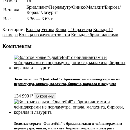
Размер
16
Бриллиант/Перламутр/Оникс/Малахит/Бирюза/
Вставка
Коралл/Лазурит
Вес
3.36 — 3.63 г
Категории:
Кольца
Verona
Кольца 16 размера
Кольца 17
размера
Кольца из желтого золота
Кольца с бриллиантами
Комплекты
Золотое колье "Quatrefoil" с бриллиантами и чейнджерами из
перламутра, оникса, малахита, бирюзы, коралла и лазурита
134 990
₽
Золотые серьги "Quatrefoil" с бриллиантами и чейнджерами из
перламутра, опала, малахита, бирюзы, коралла и лазурита