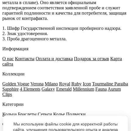
металла в сплаве). Оно является официальным
подтверждением соответствия заявленной пробе и служит
гарантией подлинности и качества для потребителя, защищая
рынок от контрафакта.
1. Шифр Государственной инспекции пробирного надзора.
2. Знак удостоверения.
3. Проба драгоценного металла.
Информация
О нас
Контакты
Оплата и доставка
Подарок за отзыв
Карта
сайта
Коллекции
Golden Vogue
Verona
Milano
Royal
Ruby
Icon
Tourmaline Paraiba
Sapphire
4 Elements
Galaxy
Emerald
Millennium
Fauna
Aurum
Clips
Категории
Кольца
Браслеты
Серьги
Колье
Подвески
Мы используем файлы cookie для корректной работы
Салоны VOITKO
сайта, улучшения пользовательского опыта и анализа