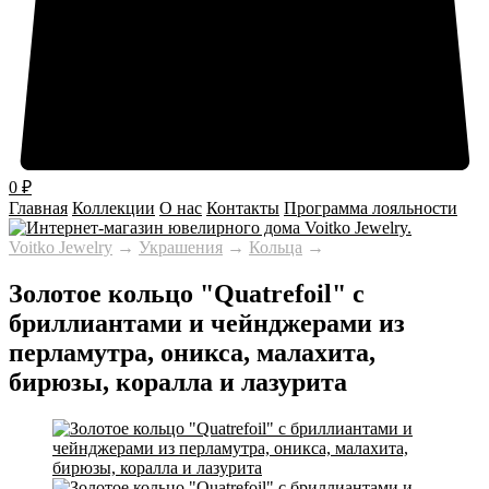
0
₽
Главная
Коллекции
О нас
Контакты
Программа лояльности
Voitko Jewelry
→
Украшения
→
Кольца
→
Золотое кольцо "Quatrefoil" с
бриллиантами и чейнджерами из
перламутра, оникса, малахита,
бирюзы, коралла и лазурита