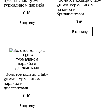
Золотое кольцо с lab-
пусеты с lab-grown
grown турмалином
турмалином параиба
параиба и
₽
0
бриллиантами
₽
0
Золотое кольцо с lab-
grown турмалином
параиба и
диаллантами
₽
0