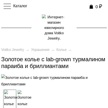
₽
Каталог
0
0
Voitko Jewelry
→
Украшения
→
Колье
→
Золотое колье с lab-grown турмалином
параиба и бриллиантами