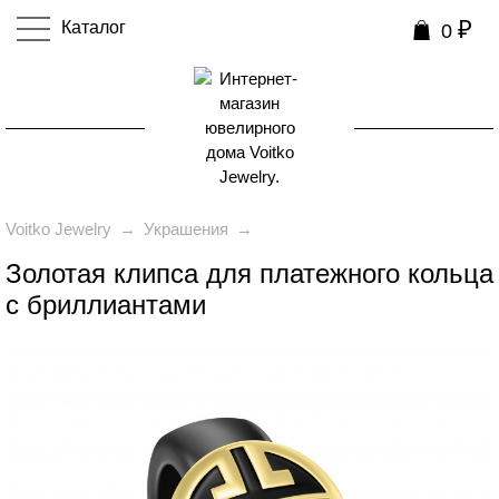
₽
Каталог
0
0
Voitko Jewelry
→
Украшения
→
Золотая клипса для платежного кольца
с бриллиантами