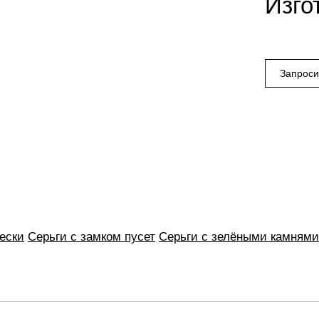
Изго
ески
Серьги с замком пусет
Серьги с зелёными камнями