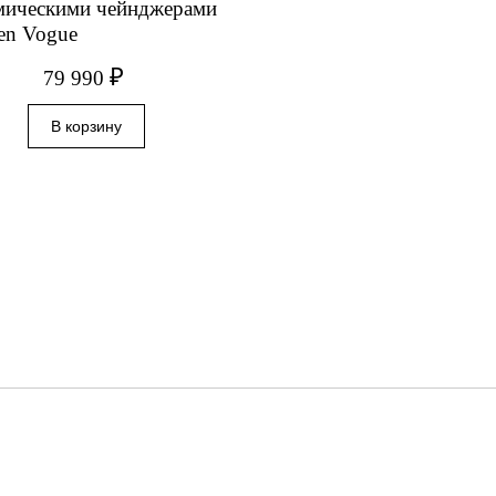
мическими чейнджерами
en Vogue
₽
79 990