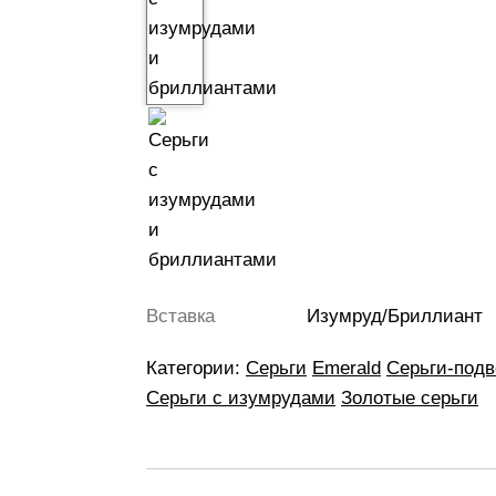
Вставка
Изумруд/Бриллиант
Категории:
Серьги
Emerald
Серьги-подв
Серьги с изумрудами
Золотые серьги