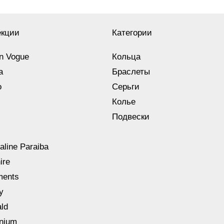
екции
Категории
n Vogue
Кольца
a
Браслеты
o
Серьги
Колье
Подвески
aline Paraiba
ire
ments
y
ld
nnium