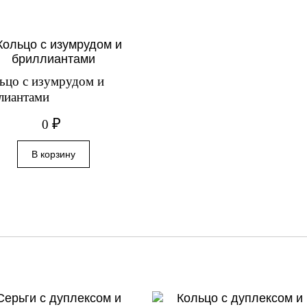
ьцо с изумрудом и
лиантами
₽
0