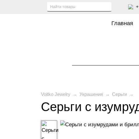
+
Главная
Voitko Jewelry
→
Украшения
→
Серьги
→
Серьги с изумру