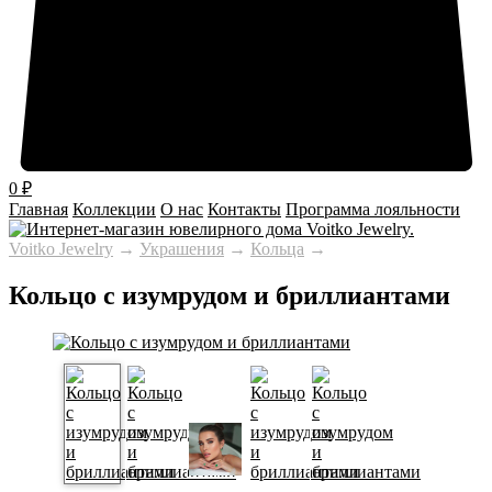
0
₽
Главная
Коллекции
О нас
Контакты
Программа лояльности
Voitko Jewelry
→
Украшения
→
Кольца
→
Кольцо с изумрудом и бриллиантами