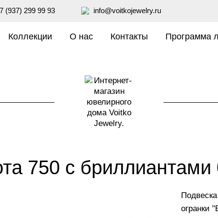
7 (937) 299 99 93
info@voitkojewelry.ru
Коллекции
О нас
Контакты
Программа 
та 750 с бриллиантами 
₽
109 990
Подвеска
огранки "Б