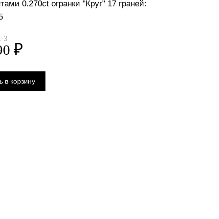
ами 0.270ct огранки "Круг" 17 граней:
5
-3