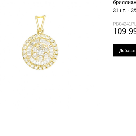
бриллиант
31шт. - 3/
PB04241PL