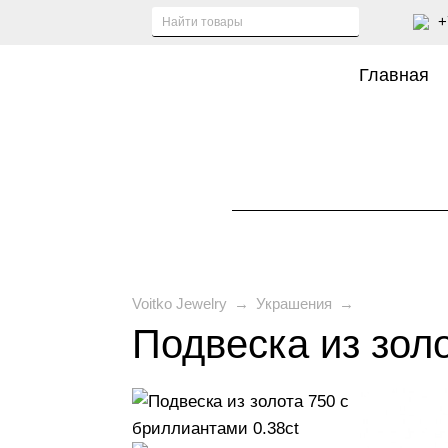
+
Главная
Voitko Jewelry
→
Украшения
→
Подвеска из золо