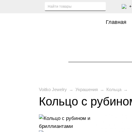
+
Главная
Voitko Jewelry
→
Украшения
→
Кольца
→
Кольцо с рубино