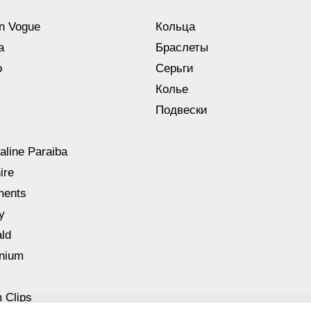
n Vogue
Кольца
a
Браслеты
o
Серьги
Колье
Подвески
aline Paraiba
ire
ments
y
ld
nnium
 Clips