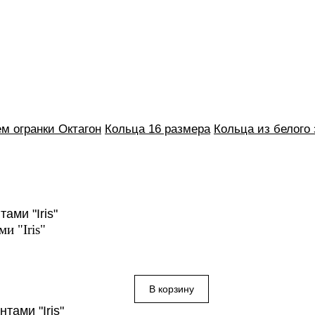
м огранки Октагон
Кольца 16 размера
Кольца из белого
и "Iris"