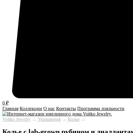
0
₽
Главная
Коллекции
О нас
Контакты
Программа лояльности
Voitko Jewelry
→
Украшения
→
Колье
→
Колье с lab-grown рубином и диалланта