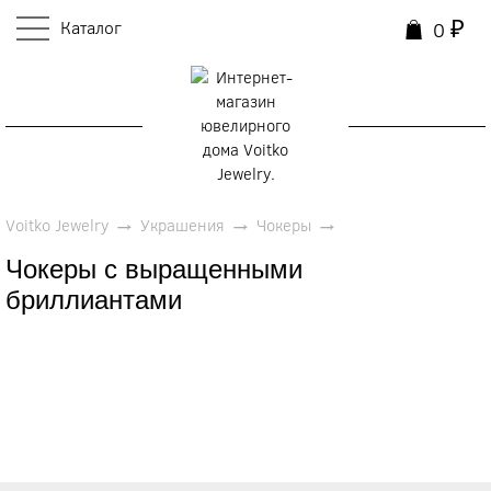
Каталог
₽
0
0
Voitko Jewelry
→
Украшения
→
Чокеры
→
Чокеры с выращенными
бриллиантами