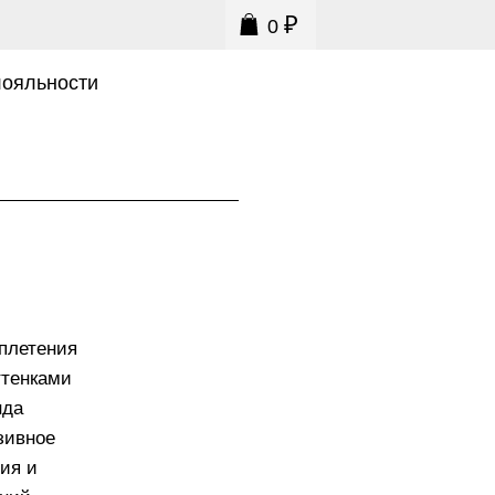
₽
0
0
лояльности
плетения
ттенками
нда
зивное
ия и