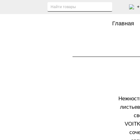
+
Главная
Нежност
листьев
св
VOITK
соч