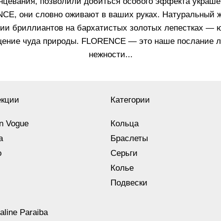
нцевания, позволили добиться особого эффекта украш
CE, они словно оживают в ваших руках. Натуральный ж
ии бриллиантов на бархатистых золотых лепестках — 
ение чуда природы. FLORENCE — это наше послание 
нежности...
екции
Категории
n Vogue
Кольца
a
Браслеты
o
Серьги
Колье
Подвески
aline Paraiba